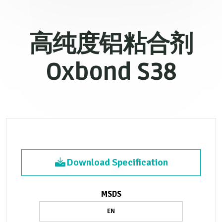
高纯度铝粘合剂
Oxbond S38
Download Specification
MSDS
EN