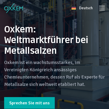
Skip
Deutsch
to
content
Oxkem:
Weltmarktführer bei
Metallsalzen
Oxkem ist ein wachstumsstarkes, im
Vereinigten Königreich ansässiges
Chemieunternehmen, dessen Ruf als Experte für
Metallsalze sich weltweit etabliert hat.
Sprechen Sie mit uns