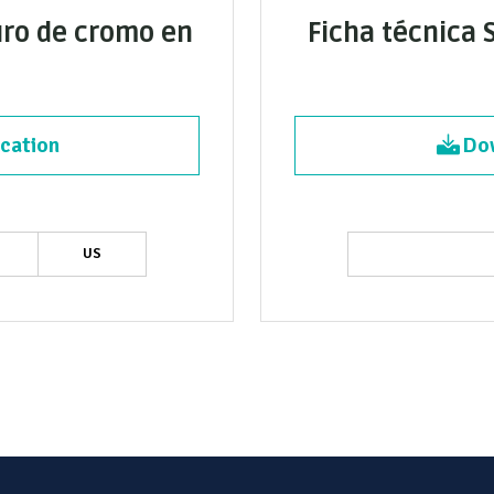
uro de cromo en
Ficha técnica 
cation
Dow
US