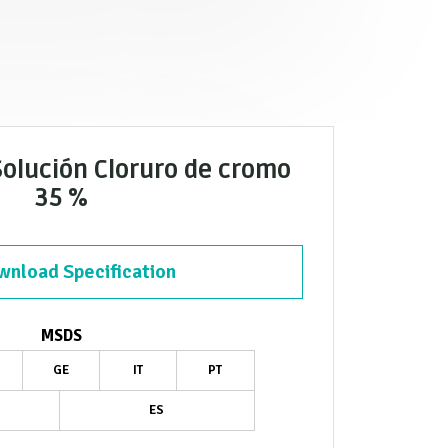
Solución Cloruro de cromo
35 %
nload Specification
MSDS
GE
IT
PT
ES