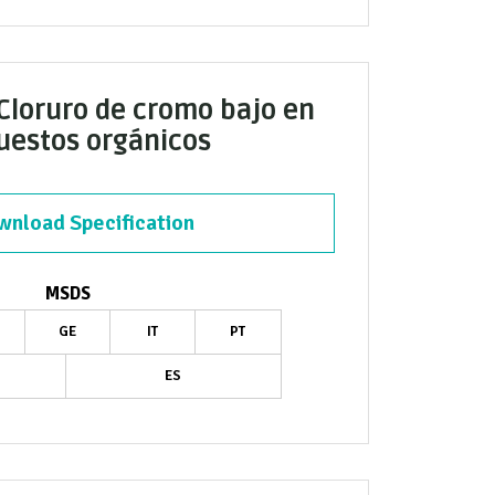
 Cloruro de cromo bajo en
estos orgánicos
nload Specification
MSDS
GE
IT
PT
ES