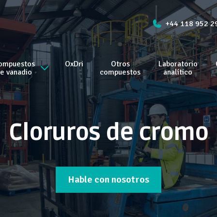
+44 118 952 2
ompuestos
OxDri
Otros
Laboratorio
e vanadio
compuestos
analítico
Cloruros de cromo
Hable con nosotros