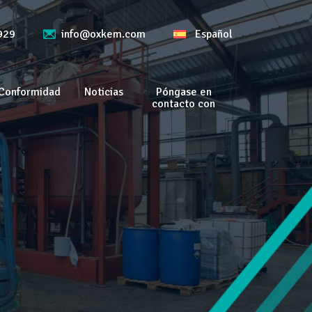
929
info@oxkem.com
Español
Conformidad
Noticias
Póngase en
contacto con