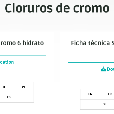
Cloruros de cromo
cromo 6 hidrato
Ficha técnica 
cation
Dow
IT
PT
EN
FR
ES
SI