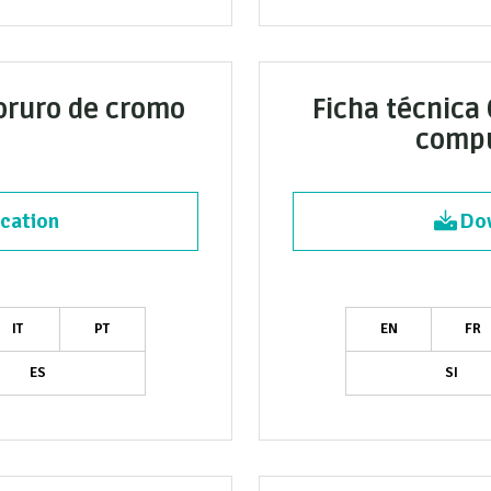
loruro de cromo
Ficha técnica
compu
cation
Dow
IT
PT
EN
FR
ES
SI